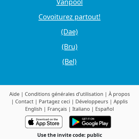
Vanpool
Covoiturez partout!
(Dae)
(Bru)
(Bel)
Aide
|
Conditions générales d’utilisation
|
À propos
|
Contact
|
Partagez ceci
|
Développeurs
|
Applis
English
|
Français
|
Italiano
|
Español
Use the invite code: public