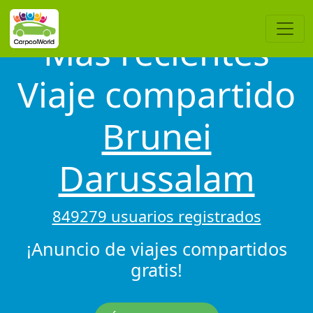
Más recientes
Viaje compartido
Brunei
Darussalam
849279 usuarios registrados
¡Anuncio de viajes compartidos
gratis!