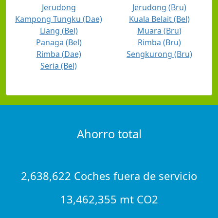
Jerudong
Jerudong (Bru)
Kampong Tungku (Dae)
Kuala Belait (Bel)
Liang (Bel)
Muara (Bru)
Panaga (Bel)
Rimba (Bru)
Rimba (Dae)
Sengkurong (Bru)
Seria (Bel)
Ahorro total
2,638,622 Coches fuera de servicio
13,462,355 mt CO2