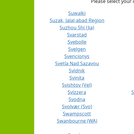
Please select your 
Suwalki
Suzak, Jalal-abad Region
Suzhou Shi (Jia)
Svarstad
Svebolle
Svelgen
Svencionys
Svetla Nad Sazavou
Svidnik
Svinita
Svishtov (Vel)
Svizzera
S
Svodna
Svolvær (Svo)
Swampscott
Swanbourne (WA)