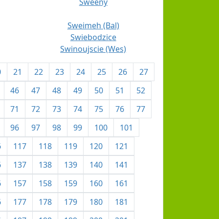
Sweeny
Sweimeh (Bal)
Swiebodzice
Swinoujscie (Wes)
0
21
22
23
24
25
26
27
46
47
48
49
50
51
52
71
72
73
74
75
76
77
96
97
98
99
100
101
6
117
118
119
120
121
6
137
138
139
140
141
6
157
158
159
160
161
6
177
178
179
180
181