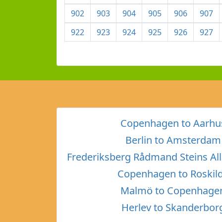
902
903
904
905
906
907
922
923
924
925
926
927
Copenhagen to Aarhu
Berlin to Amsterdam
Frederiksberg Rådmand Steins All
Copenhagen to Roskil
Malmö to Copenhage
Herlev to Skanderbor