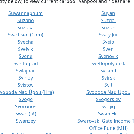
city below, to view current carpool, vanpool and rideshare li
Suwannaphum
Suyan
Suzano
Suzdal
Suzuka
Suzun
Svartisen (Com)
Svaty Jur
Svecha
Sveio
Svelvik
Sven
Svene
Svenevik
Svetlograd
Svetlopolyansk
Svilajnac
Sviland
Svinoy
Svirsk
Svistov
Svit
voboda Nad Úpou (Hra)
Svoboda Nad Upou
Svoge
Svogerslev
Svoronos
Svrljig
Swan (IA)
Swan Hill
Swanzey
Swarovski Gate Income 
Office Pune (MH)