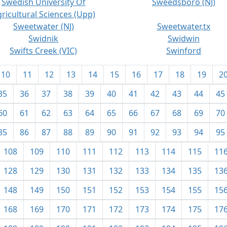
Swedish University Of
Sweedsboro (NJ)
ricultural Sciences (Upp)
Sweetwater (NJ)
Sweetwater,tx
Swidnik
Swidwin
Swifts Creek (VIC)
Swinford
10
11
12
13
14
15
16
17
18
19
2
35
36
37
38
39
40
41
42
43
44
45
60
61
62
63
64
65
66
67
68
69
70
85
86
87
88
89
90
91
92
93
94
95
108
109
110
111
112
113
114
115
11
128
129
130
131
132
133
134
135
13
148
149
150
151
152
153
154
155
15
168
169
170
171
172
173
174
175
17