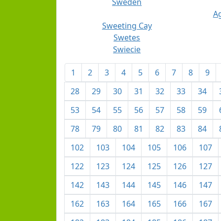
Sweden
Ag
Sweeting Cay
Swetes
Swiecie
1
2
3
4
5
6
7
8
9
28
29
30
31
32
33
34
53
54
55
56
57
58
59
78
79
80
81
82
83
84
102
103
104
105
106
107
122
123
124
125
126
127
142
143
144
145
146
147
162
163
164
165
166
167