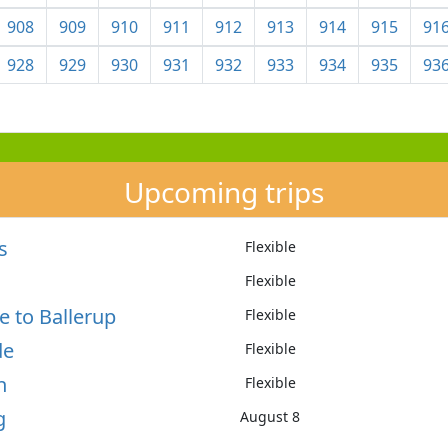
908
909
910
911
912
913
914
915
91
928
929
930
931
932
933
934
935
93
Upcoming trips
s
Flexible
Flexible
e to Ballerup
Flexible
de
Flexible
n
Flexible
g
August 8