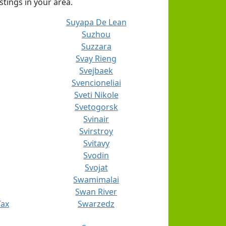
stings in your area.
Suyapa De Lean
Suzhou
Suzzara
Svay Rieng
Svejbaek
Svencioneliai
Sveti Nikole
Svetogorsk
Svinair
Svirstroy
Svitavy
Svodin
Svojat
Swamimalai
Swan River
Tax
Swarzedz