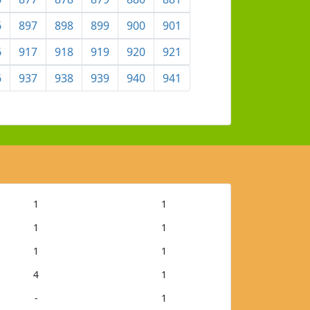
6
897
898
899
900
901
6
917
918
919
920
921
6
937
938
939
940
941
1
1
1
1
1
1
4
1
-
1