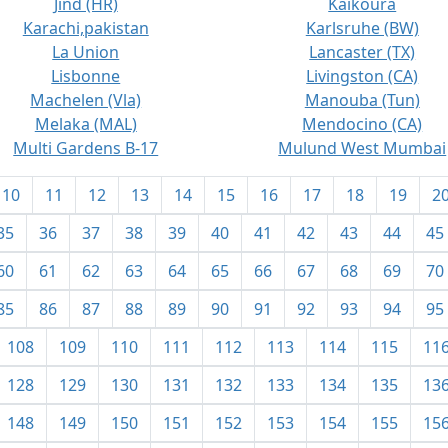
Jind (HR)
Kaikoura
Karachi,pakistan
Karlsruhe (BW)
La Union
Lancaster (TX)
Lisbonne
Livingston (CA)
Machelen (Vla)
Manouba (Tun)
Melaka (MAL)
Mendocino (CA)
Multi Gardens B-17
Mulund West Mumbai
10
11
12
13
14
15
16
17
18
19
2
35
36
37
38
39
40
41
42
43
44
45
60
61
62
63
64
65
66
67
68
69
70
85
86
87
88
89
90
91
92
93
94
95
108
109
110
111
112
113
114
115
11
128
129
130
131
132
133
134
135
13
148
149
150
151
152
153
154
155
15