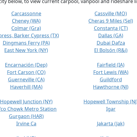
city below, to view current carpool, vanpool and rideshare li
Carcassonne
Cassville (MO)
Cheney (WA)
Cheras 9 Miles (Sel)
Colmar (Gra)
Constanța (CT)
press, Barker Cypress (TX)
Dallas (GA)
Dingmans Ferry (PA)
Dubai Dafza
East New York (NY)
El Bolsón (R&i)
Encarnación (Dep)
Fairfield (IA)
Fort Carson (CO)
Fort Lewis (WA)
Guerneville (CA)
Guildford
Haverhill (MA)
Hawthorne (NJ)
Hopewell Junction (NY)
Hopewell Township (NJ
ffco Chowk Metro Station
Igar
Gurgaon (HAR)
Irvine Ca
Jakarta (Jak)