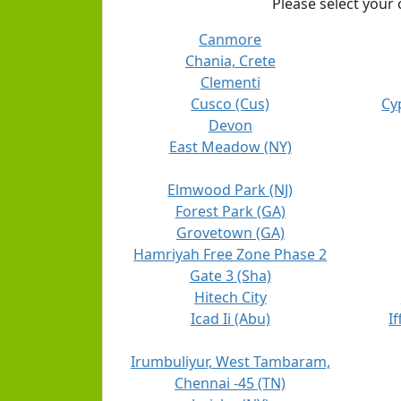
Please select your 
Canmore
Chania, Crete
Clementi
Cusco (Cus)
Cy
Devon
East Meadow (NY)
Elmwood Park (NJ)
Forest Park (GA)
Grovetown (GA)
Hamriyah Free Zone Phase 2
Gate 3 (Sha)
Hitech City
Icad Ii (Abu)
I
Irumbuliyur, West Tambaram,
Chennai -45 (TN)