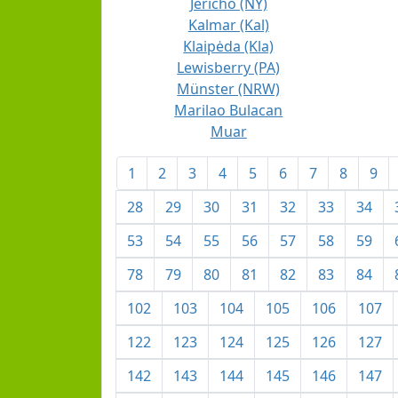
Jericho (NY)
Kalmar (Kal)
Klaipėda (Kla)
Lewisberry (PA)
Münster (NRW)
Marilao Bulacan
Muar
1
2
3
4
5
6
7
8
9
28
29
30
31
32
33
34
53
54
55
56
57
58
59
78
79
80
81
82
83
84
102
103
104
105
106
107
122
123
124
125
126
127
142
143
144
145
146
147