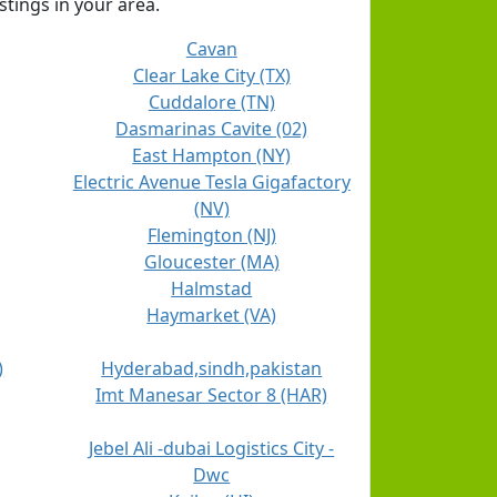
stings in your area.
Cavan
Clear Lake City (TX)
Cuddalore (TN)
Dasmarinas Cavite (02)
East Hampton (NY)
Electric Avenue Tesla Gigafactory
(NV)
Flemington (NJ)
Gloucester (MA)
Halmstad
Haymarket (VA)
)
Hyderabad,sindh,pakistan
Imt Manesar Sector 8 (HAR)
Jebel Ali -dubai Logistics City -
Dwc