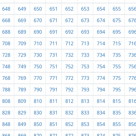
648
649
650
651
652
653
654
655
65
668
669
670
671
672
673
674
675
67
688
689
690
691
692
693
694
695
69
708
709
710
711
712
713
714
715
71
728
729
730
731
732
733
734
735
73
748
749
750
751
752
753
754
755
75
768
769
770
771
772
773
774
775
77
788
789
790
791
792
793
794
795
79
808
809
810
811
812
813
814
815
81
828
829
830
831
832
833
834
835
83
848
849
850
851
852
853
854
855
85
868
869
870
871
872
873
874
875
87