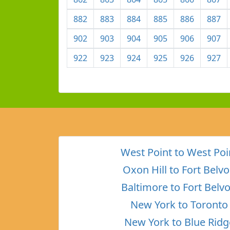
882
883
884
885
886
887
902
903
904
905
906
907
922
923
924
925
926
927
West Point to West Poi
Oxon Hill to Fort Belvo
Baltimore to Fort Belvo
New York to Toronto
New York to Blue Ridg