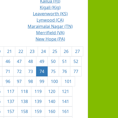
Kailua (HI)
Kigali (Kig)
Leavenworth (KS)
Lynwood (CA)
Maraimalai Nagar (TN)
Merrifield (VA)
New Hope (PA)
0
21
22
23
24
25
26
27
46
47
48
49
50
51
52
71
72
73
74
75
76
77
96
97
98
99
100
101
6
117
118
119
120
121
6
137
138
139
140
141
6
157
158
159
160
161