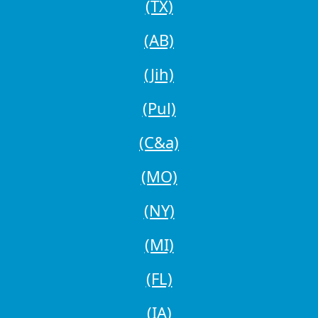
(TX)
(AB)
(Jih)
(Pul)
(C&a)
(MO)
(NY)
(MI)
(FL)
(IA)