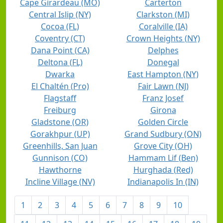
Cape Girardeau (MO)
Carterton
Central Islip (NY)
Clarkston (MI)
Cocoa (FL)
Coralville (IA)
Coventry (CT)
Crown Heights (NY)
Dana Point (CA)
Delphes
Deltona (FL)
Donegal
Dwarka
East Hampton (NY)
El Chaltén (Pro)
Fair Lawn (NJ)
Flagstaff
Franz Josef
Freiburg
Girona
Gladstone (OR)
Golden Circle
Gorakhpur (UP)
Grand Sudbury (ON)
Greenhills, San Juan
Grove City (OH)
Gunnison (CO)
Hammam Lif (Ben)
Hawthorne
Hurghada (Red)
Incline Village (NV)
Indianapolis In (IN)
1
2
3
4
5
6
7
8
9
10