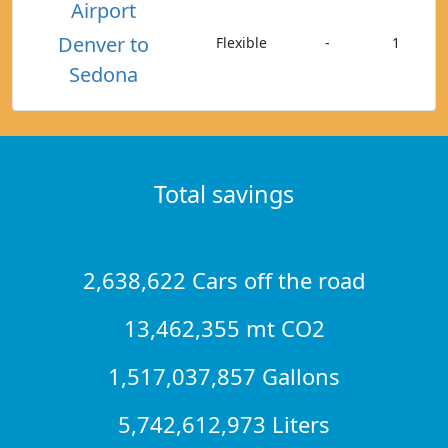
Airport
Denver to
Flexible
-
1
Sedona
Total savings
2,638,622 Cars off the road
13,462,355 mt CO2
1,517,037,857 Gallons
5,742,612,973 Liters