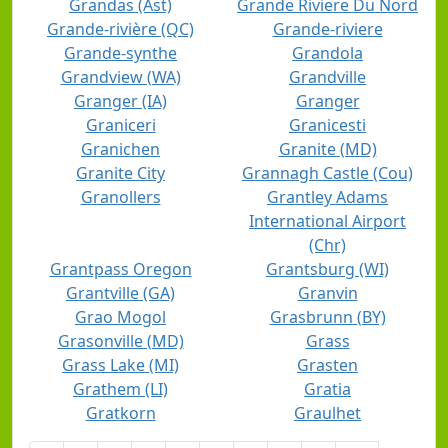
Grandas (Ast)
Grande Riviere Du Nord
Grande-rivière (QC)
Grande-riviere
Grande-synthe
Grandola
Grandview (WA)
Grandville
Granger (IA)
Granger
Graniceri
Granicesti
Granichen
Granite (MD)
Granite City
Grannagh Castle (Cou)
Granollers
Grantley Adams
International Airport
(Chr)
Grantpass Oregon
Grantsburg (WI)
Grantville (GA)
Granvin
Grao Mogol
Grasbrunn (BY)
Grasonville (MD)
Grass
Grass Lake (MI)
Grasten
Grathem (LI)
Gratia
Gratkorn
Graulhet