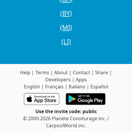
(BY)
(MI)
(LI)
Help
|
Terms
|
About
|
Contact
|
Share
|
Developers
|
Apps
English
|
Français
|
Italiano
|
Español
Use the invite code: public
© 2000-2026 Planète Covoiturage inc. /
CarpoolWorld inc.