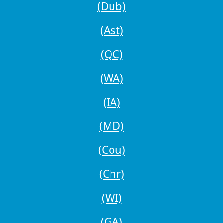
(Dub)
(Ast)
(QC)
(WA)
(IA)
(MD)
(Cou)
(Chr)
(WI)
(GA)