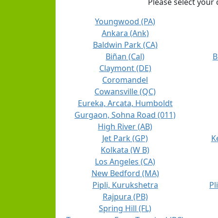
Please select your 
Youngwood (PA)
Ankara (Ank)
Baldwin Park (CA)
Biñan (Cal)
B
Claymont (DE)
Coromandel
Cowansville (QC)
Eureka, Arcata, Humboldt
Gurgaon, Sohna Road (011)
High River (AB)
Jet Park (GP)
K
Kolkata (W B)
Los Angeles (CA)
New Bedford (MA)
Pipli, Kurukshetra
Pl
Rajpura (PB)
Spring Hill (FL)