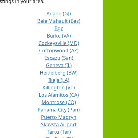
stings in your area.
Anand (GJ)
Baie Mahault (Bas)
Bgc
Burke (VA)
Cockeysville (MD)
Cottonwood (AZ)
Escazu (San)
Geneva (IL)
Heidelberg (BW)
Ikeja (LA)
Killington (VT)
Los Alamitos (CA)
Montrose (CO)
Panama City (Pan)
Puerto Madryn
Skavsta Airport
Tartu (Tar)