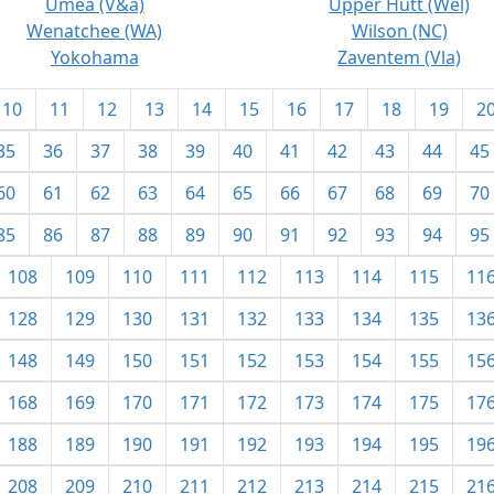
Umeå (V&a)
Upper Hutt (Wel)
Wenatchee (WA)
Wilson (NC)
Yokohama
Zaventem (Vla)
10
11
12
13
14
15
16
17
18
19
2
35
36
37
38
39
40
41
42
43
44
45
60
61
62
63
64
65
66
67
68
69
70
85
86
87
88
89
90
91
92
93
94
95
108
109
110
111
112
113
114
115
11
128
129
130
131
132
133
134
135
13
148
149
150
151
152
153
154
155
15
168
169
170
171
172
173
174
175
17
188
189
190
191
192
193
194
195
19
208
209
210
211
212
213
214
215
21