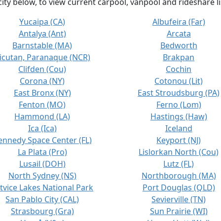
city below, to view current carpool, vanpool and rideshare li
Yucaipa (CA)
Albufeira (Far)
Antalya (Ant)
Arcata
Barnstable (MA)
Bedworth
icutan, Paranaque (NCR)
Brakpan
Clifden (Cou)
Cochin
Corona (NY)
Cotonou (Lit)
East Bronx (NY)
East Stroudsburg (PA)
Fenton (MO)
Ferno (Lom)
Hammond (LA)
Hastings (Haw)
Ica (Ica)
Iceland
ennedy Space Center (FL)
Keyport (NJ)
La Plata (Pro)
Lislorkan North (Cou)
Lusail (DOH)
Lutz (FL)
North Sydney (NS)
Northborough (MA)
itvice Lakes National Park
Port Douglas (QLD)
San Pablo City (CAL)
Sevierville (TN)
Strasbourg (Gra)
Sun Prairie (WI)