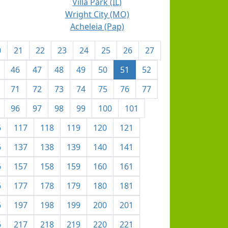
Villa Park (IL)
Wright City (MO)
Acheleia (Pap)
0
21
22
23
24
25
26
27
46
47
48
49
50
51
52
71
72
73
74
75
76
77
96
97
98
99
100
101
6
117
118
119
120
121
6
137
138
139
140
141
6
157
158
159
160
161
6
177
178
179
180
181
6
197
198
199
200
201
6
217
218
219
220
221