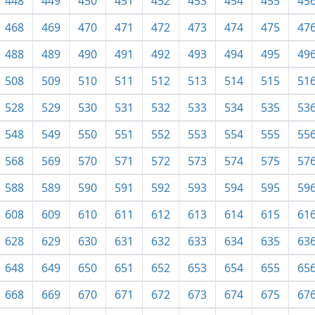
448
449
450
451
452
453
454
455
45
468
469
470
471
472
473
474
475
47
488
489
490
491
492
493
494
495
49
508
509
510
511
512
513
514
515
51
528
529
530
531
532
533
534
535
53
548
549
550
551
552
553
554
555
55
568
569
570
571
572
573
574
575
57
588
589
590
591
592
593
594
595
59
608
609
610
611
612
613
614
615
61
628
629
630
631
632
633
634
635
63
648
649
650
651
652
653
654
655
65
668
669
670
671
672
673
674
675
67