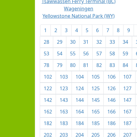
Tsawwassen Ferry Terminal (BC)
Wageningen
Yellowstone National Park (WY)
1
2
3
4
5
6
7
8
9
28
29
30
31
32
33
34
53
54
55
56
57
58
59
78
79
80
81
82
83
84
102
103
104
105
106
107
122
123
124
125
126
127
142
143
144
145
146
147
162
163
164
165
166
167
182
183
184
185
186
187
202
203
204
205
206
207