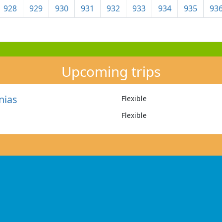
928
929
930
931
932
933
934
935
93
Upcoming trips
nias
Flexible
Flexible