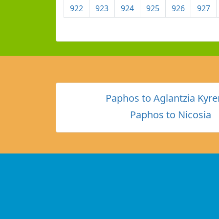
922
923
924
925
926
927
Paphos to Aglantzia Kyre
Paphos to Nicosia