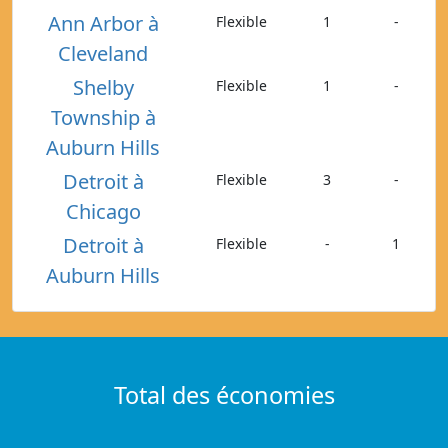
Ann Arbor à
Flexible
1
-
Cleveland
Shelby
Flexible
1
-
Township à
Auburn Hills
Detroit à
Flexible
3
-
Chicago
Detroit à
Flexible
-
1
Auburn Hills
Total des économies