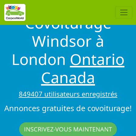
Covoiturage
Windsor à
London
Ontario
Canada
849407 utilisateurs enregistrés
Annonces gratuites de covoiturage!
INSCRIVEZ-VOUS MAINTENANT