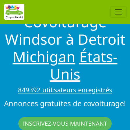
Covoiturage
Windsor à Detroit
Michigan
États-
Unis
849392 utilisateurs enregistrés
Annonces gratuites de covoiturage!
INSCRIVEZ-VOUS MAINTENANT