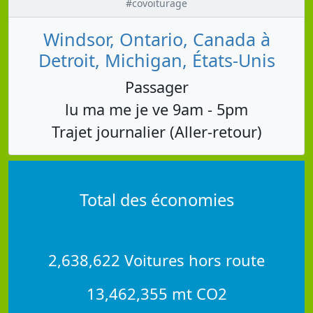
#covoiturage
Windsor, Ontario, Canada à
Detroit, Michigan, États-Unis
Passager
lu ma me je ve 9am - 5pm
Trajet journalier (Aller-retour)
Total des économies
2,638,622 Voitures hors route
13,462,355 mt CO2