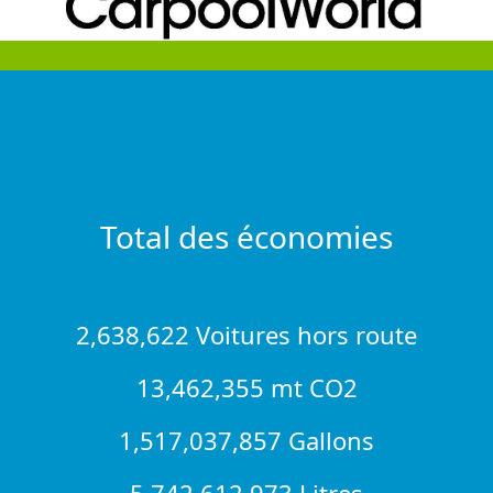
Total des économies
2,638,622 Voitures hors route
13,462,355 mt CO2
1,517,037,857 Gallons
5,742,612,973 Litres