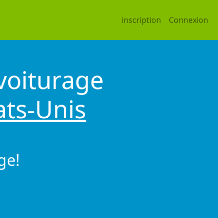
inscription
Connexion
voiturage
ats-Unis
ge!