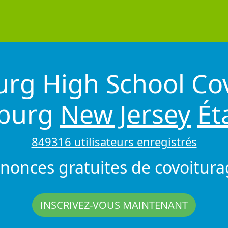
burg High School Co
sburg
New Jersey
Ét
849316 utilisateurs enregistrés
nonces gratuites de covoitura
INSCRIVEZ-VOUS MAINTENANT