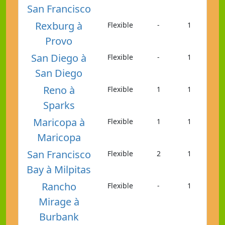
San Francisco
Rexburg à
Flexible
-
1
Provo
San Diego à
Flexible
-
1
San Diego
Reno à
Flexible
1
1
Sparks
Maricopa à
Flexible
1
1
Maricopa
San Francisco
Flexible
2
1
Bay à Milpitas
Rancho
Flexible
-
1
Mirage à
Burbank