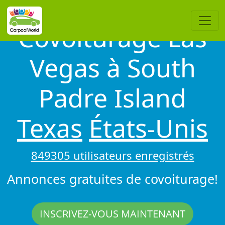
Covoiturage Las
Vegas à South
Padre Island
Texas
États-Unis
849305 utilisateurs enregistrés
Annonces gratuites de covoiturage!
INSCRIVEZ-VOUS MAINTENANT