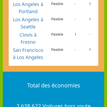
Los Angeles à
Flexible
-
1
Portland
Los Angeles à
Flexible
-
1
Seattle
Clovis à
Flexible
1
-
Fresno
San Francisco
Flexible
-
1
à Los Angeles
Total des économies
2,638,622 Voitures hors route