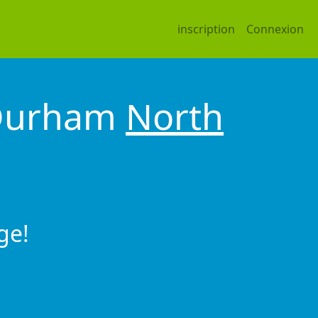
inscription
Connexion
 Durham
North
ge!