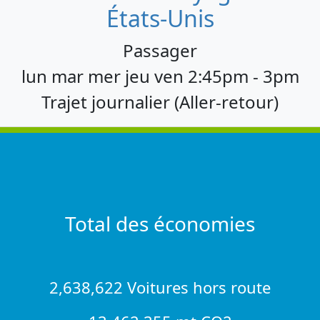
États-Unis
Passager
lun mar mer jeu ven 2:45pm - 3pm
Trajet journalier (Aller-retour)
Total des économies
2,638,622 Voitures hors route