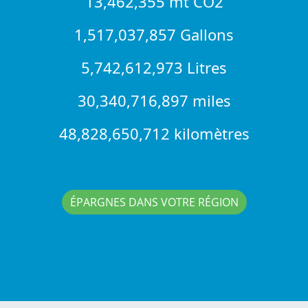
13,462,355 mt CO2
1,517,037,857 Gallons
5,742,612,973 Litres
30,340,716,897 miles
48,828,650,712 kilomètres
ÉPARGNES DANS VOTRE RÉGION