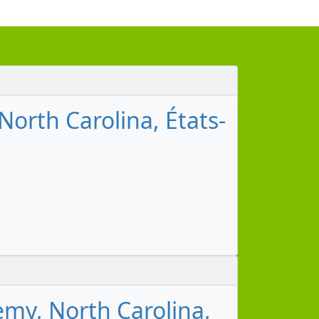
rth Carolina, États-
y, North Carolina,