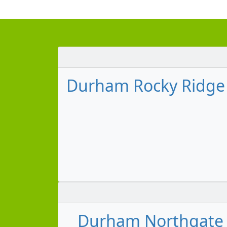
Durham Rocky Ridge 
Durham Northgate 