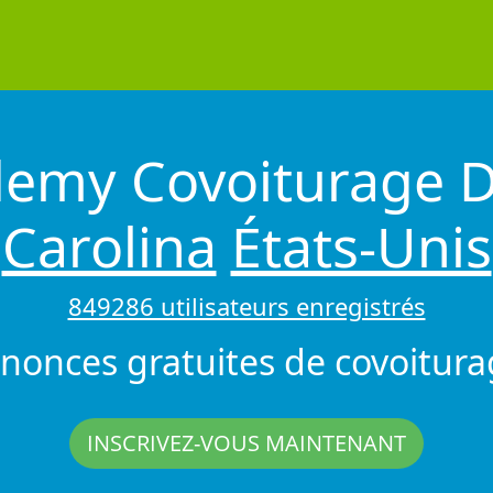
demy Covoiturage
Carolina
États-Unis
849286 utilisateurs enregistrés
nonces gratuites de covoitura
INSCRIVEZ-VOUS MAINTENANT