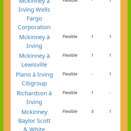
Mckinney à
Flexible
-
1
Irving Wells
Fargo
Corporation
Mckinney à
Flexible
1
1
Irving
Mckinney à
Flexible
1
1
Lewisville
Plano à Irving
Flexible
-
1
Citigroup
Richardson à
Flexible
1
-
Irving
Mckinney
Flexible
3
1
Baylor Scott
& White