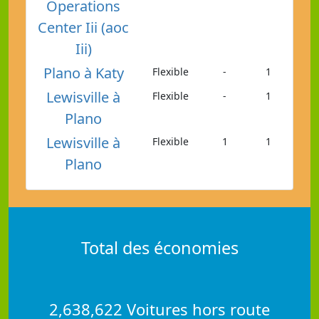
Operations
Center Iii (aoc
Iii)
Plano à Katy
Flexible
-
1
Lewisville à
Flexible
-
1
Plano
Lewisville à
Flexible
1
1
Plano
Total des économies
2,638,622 Voitures hors route