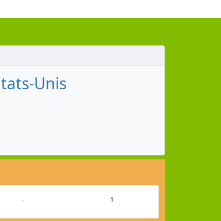
États-Unis
-
1