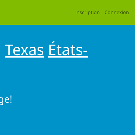
inscription
Connexion
n
Texas
États-
ge!