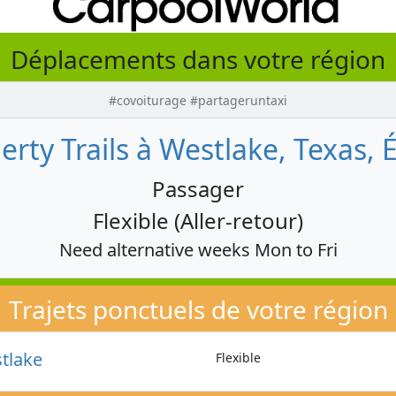
Déplacements dans votre région
#covoiturage #partageruntaxi
berty Trails à Westlake, Texas, 
Passager
Flexible (Aller-retour)
Need alternative weeks Mon to Fri
Trajets ponctuels de votre région
stlake
Flexible