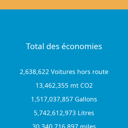
Total des économies
2,638,622 Voitures hors route
13,462,355 mt CO2
1,517,037,857 Gallons
5,742,612,973 Litres
30,340,716,897 miles