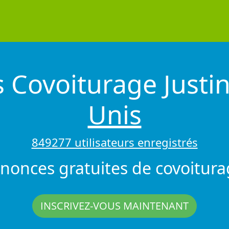
ls Covoiturage Justi
Unis
849277 utilisateurs enregistrés
nonces gratuites de covoitura
INSCRIVEZ-VOUS MAINTENANT