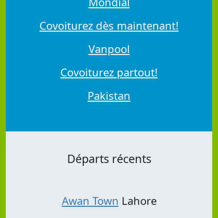
Mondial
Covoiturez dès maintenant!
Vanpool
Covoiturez partout!
Pakistan
Départs récents
Awan Town
Lahore