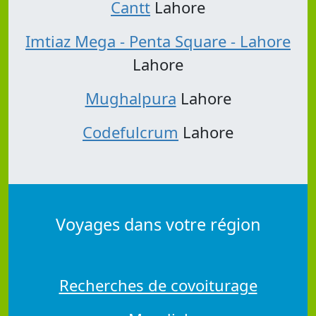
Cantt
Lahore
Imtiaz Mega - Penta Square - Lahore
Lahore
Mughalpura
Lahore
Codefulcrum
Lahore
Voyages dans votre région
Recherches de covoiturage