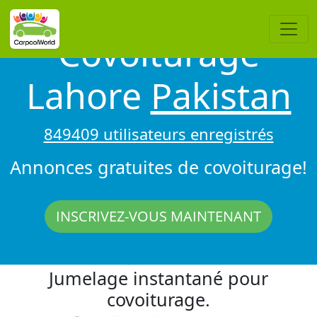
Covoiturage
Lahore
Pakistan
849409 utilisateurs enregistrés
Annonces gratuites de covoiturage!
INSCRIVEZ-VOUS MAINTENANT
Jumelage instantané pour
covoiturage.