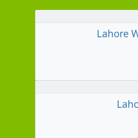
Lahore W
Laho