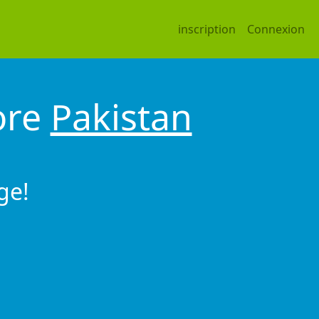
inscription
Connexion
ore
Pakistan
ge!