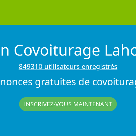
n Covoiturage Lah
849310 utilisateurs enregistrés
nonces gratuites de covoitura
INSCRIVEZ-VOUS MAINTENANT