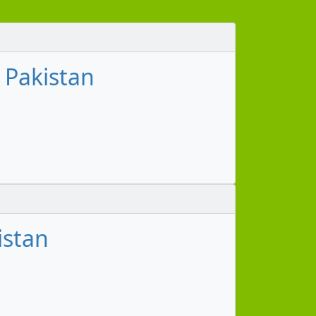
 Pakistan
istan