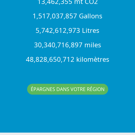
13,462,355 mt CO2
1,517,037,857 Gallons
5,742,612,973 Litres
30,340,716,897 miles
48,828,650,712 kilomètres
ÉPARGNES DANS VOTRE RÉGION