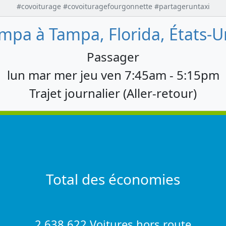
#covoiturage #covoituragefourgonnette #partageruntaxi
mpa à Tampa, Florida, États-U
Passager
lun mar mer jeu ven 7:45am - 5:15pm
Trajet journalier (Aller-retour)
Total des économies
2,638,622 Voitures hors route