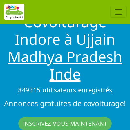
Covoiturage
Indore à Ujjain
Madhya Pradesh
Inde
849315 utilisateurs enregistrés
Annonces gratuites de covoiturage!
INSCRIVEZ-VOUS MAINTENANT