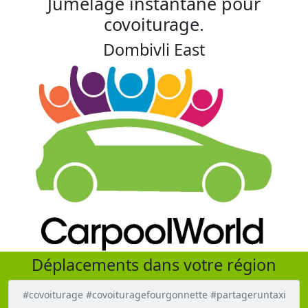
Jumelage instantané pour
covoiturage.
Dombivli East
Déplacements dans votre région
#covoiturage #covoituragefourgonnette #partageruntaxi