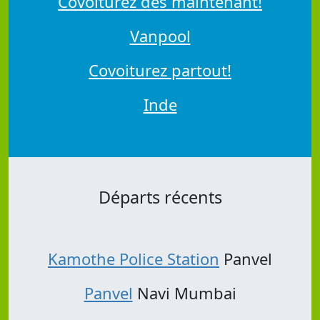
Covoiturez dès maintenant!
Vanpool
Covoiturez partout!
Inde
Départs récents
Kamothe Police Station
Panvel
Panvel
Navi Mumbai