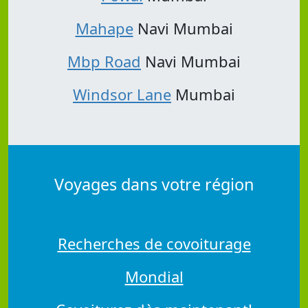
Mahape
Navi Mumbai
Mbp Road
Navi Mumbai
Windsor Lane
Mumbai
Voyages dans votre région
Recherches de covoiturage
Mondial