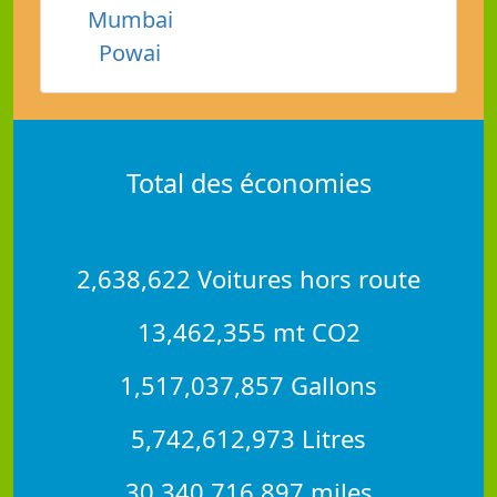
Mumbai
Powai
Total des économies
2,638,622 Voitures hors route
13,462,355 mt CO2
1,517,037,857 Gallons
5,742,612,973 Litres
30,340,716,897 miles