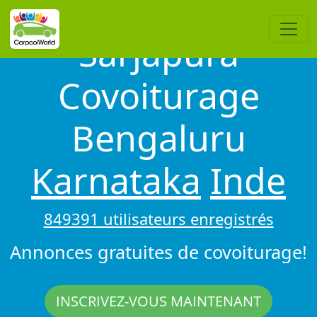
Sarjapura
Covoiturage
Bengaluru
Karnataka
Inde
849391 utilisateurs enregistrés
Annonces gratuites de covoiturage!
INSCRIVEZ-VOUS MAINTENANT