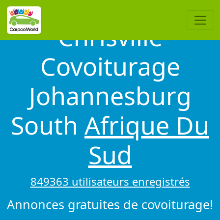
Chrisville
Covoiturage
Johannesburg
South
Afrique Du
Sud
849363 utilisateurs enregistrés
Annonces gratuites de covoiturage!