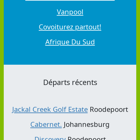
Vanpool
Covoiturez partout!
Afrique Du Sud
Départs récents
Jackal Creek Golf Estate
Roodepoort
Cabernet.
Johannesburg
Discovery
Roodepoort