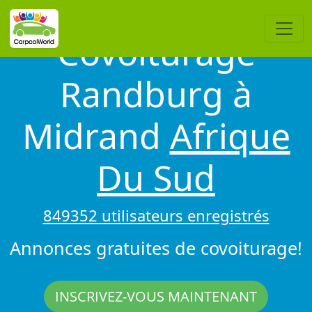
Covoiturage
Randburg à
Midrand
Afrique
Du Sud
849352 utilisateurs enregistrés
Annonces gratuites de covoiturage!
INSCRIVEZ-VOUS MAINTENANT