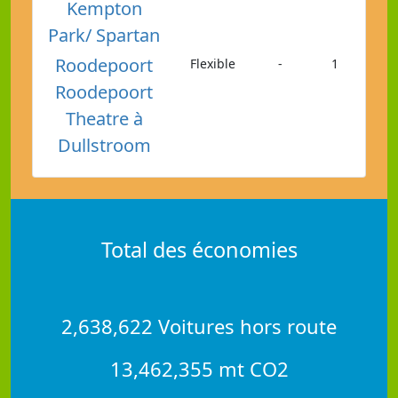
Kempton
Park/ Spartan
Roodepoort
Flexible
-
1
Roodepoort
Theatre à
Dullstroom
Total des économies
2,638,622 Voitures hors route
13,462,355 mt CO2