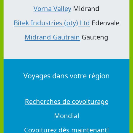
Vorna Valley
Midrand
Bitek Industries (pty) Ltd
Edenvale
Midrand Gautrain
Gauteng
Voyages dans votre région
Recherches de covoiturage
Mondial
Covoiturez dès maintenant!