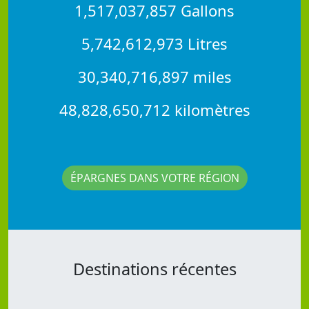
1,517,037,857 Gallons
5,742,612,973 Litres
30,340,716,897 miles
48,828,650,712 kilomètres
ÉPARGNES DANS VOTRE RÉGION
Destinations récentes