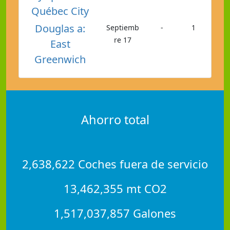
Québec City
Douglas a:
Septiemb
-
1
re 17
East
Greenwich
Ahorro total
2,638,622 Coches fuera de servicio
13,462,355 mt CO2
1,517,037,857 Galones