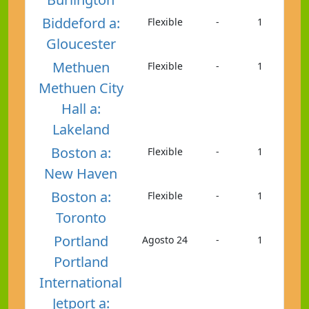
Biddeford a:
Flexible
-
1
Gloucester
Methuen
Flexible
-
1
Methuen City
Hall a:
Lakeland
Boston a:
Flexible
-
1
New Haven
Boston a:
Flexible
-
1
Toronto
Portland
Agosto 24
-
1
Portland
International
Jetport a: