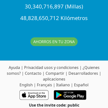
30,340,716,897 (Millas)
48,828,650,712 Kilómetros
AHORROS EN TU ZONA
Ayuda
|
Privacidad usos y condiciones
|
¿Quienes
somos?
|
Contacto
|
Compartir
|
Desarrolladores
|
aplicaciones
English
|
Français
|
Italiano
|
Español
Use the invite code: public