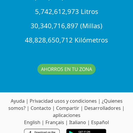
5,742,612,973 Litros
30,340,716,897 (Millas)
48,828,650,712 Kilómetros
AHORROS EN TU ZONA
Ayuda
|
Privacidad usos y condiciones
|
¿Quienes
somos?
|
Contacto
|
Compartir
|
Desarrolladores
|
aplicaciones
English
|
Français
|
Italiano
|
Español