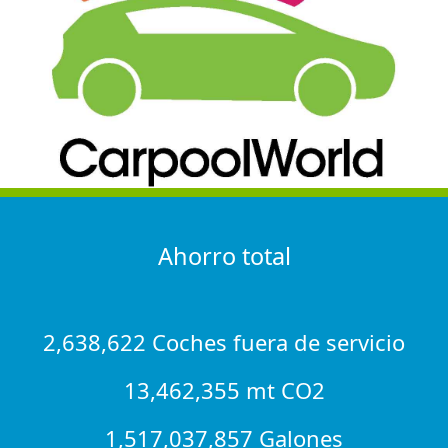
Ahorro total
2,638,622 Coches fuera de servicio
13,462,355 mt CO2
1,517,037,857 Galones