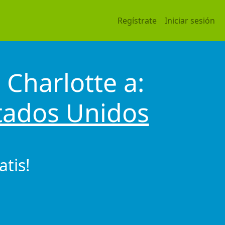
Regístrate
Iniciar sesión
 Charlotte a:
tados Unidos
tis!