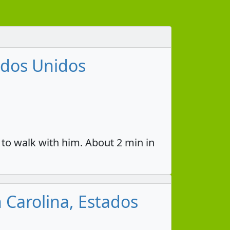
tados Unidos
 to walk with him. About 2 min in
h Carolina, Estados