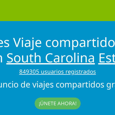
s Viaje compartido
h
South Carolina
Es
849305 usuarios registrados
uncio de viajes compartidos gra
¡ÚNETE AHORA!