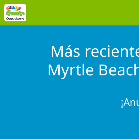
Más reciente
Myrtle Beac
¡An