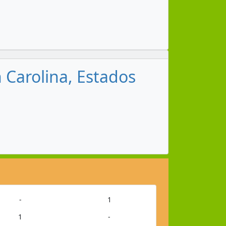
h Carolina, Estados
-
1
1
-