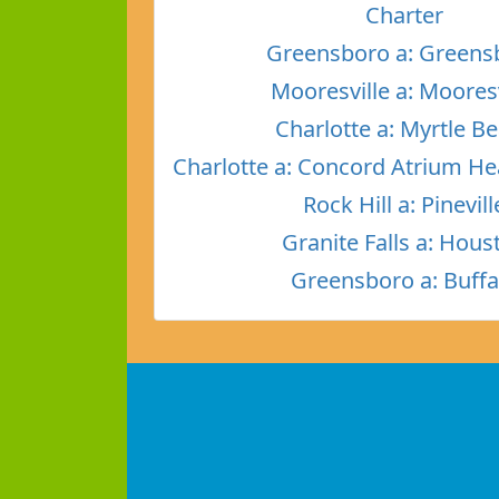
Charter
Greensboro a: Greens
Mooresville a: Mooresv
Charlotte a: Myrtle B
Charlotte a: Concord Atrium He
Rock Hill a: Pinevill
Granite Falls a: Hous
Greensboro a: Buffa