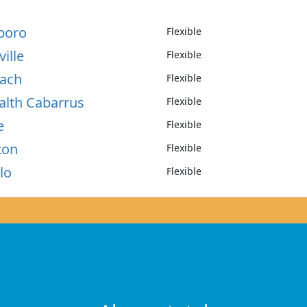
boro
Flexible
ille
Flexible
each
Flexible
alth Cabarrus
Flexible
e
Flexible
ton
Flexible
lo
Flexible