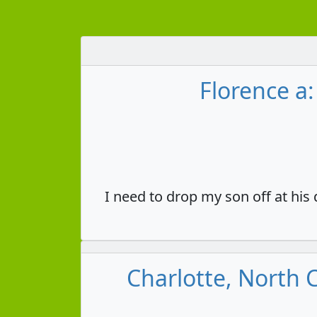
Florence a:
I need to drop my son off at his
Charlotte, North C