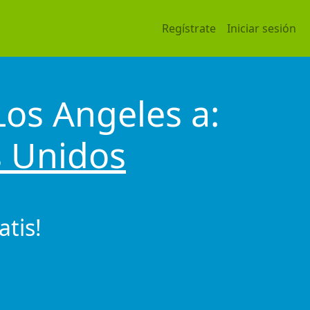
Regístrate
Iniciar sesión
Los Angeles a:
s Unidos
tis!