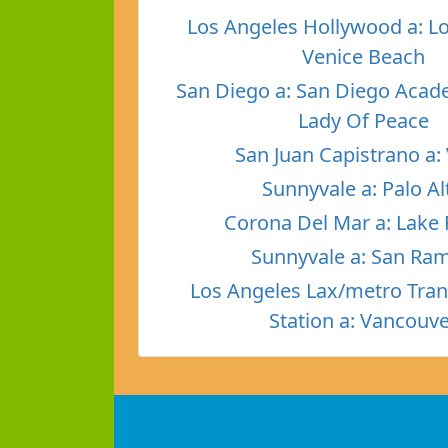
Los Angeles Hollywood a: L
Venice Beach
San Diego a: San Diego Aca
Lady Of Peace
San Juan Capistrano a: 
Sunnyvale a: Palo Al
Corona Del Mar a: Lake 
Sunnyvale a: San Ra
Los Angeles Lax/metro Tran
Station a: Vancouv