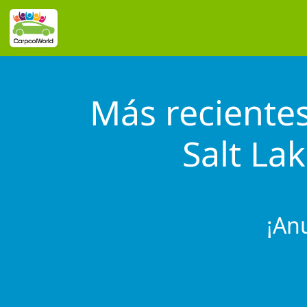
Más recientes
Salt La
¡An