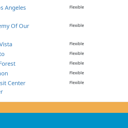
os Angeles
Flexible
demy Of Our
Flexible
Vista
Flexible
to
Flexible
Forest
Flexible
mon
Flexible
sit Center
Flexible
er