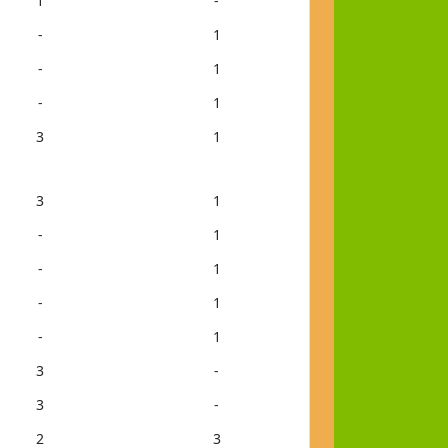
1
-
-
1
-
1
-
1
3
1
3
1
-
1
-
1
-
1
-
1
3
-
3
-
2
3