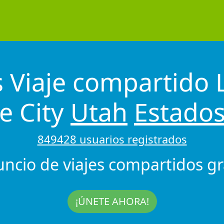
 Viaje compartido 
ke City
Utah
Estado
849428 usuarios registrados
uncio de viajes compartidos gra
¡ÚNETE AHORA!