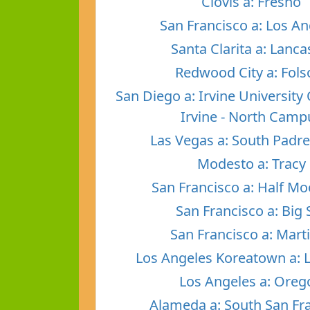
Clovis a: Fresno
San Francisco a: Los A
Santa Clarita a: Lanca
Redwood City a: Fol
San Diego a: Irvine University 
Irvine - North Camp
Las Vegas a: South Padre
Modesto a: Tracy
San Francisco a: Half M
San Francisco a: Big 
San Francisco a: Mart
Los Angeles Koreatown a: 
Los Angeles a: Oreg
Alameda a: South San Fr