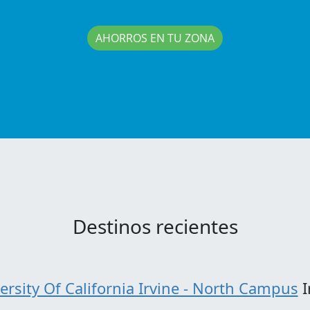
AHORROS EN TU ZONA
Destinos recientes
ersity Of California Irvine - North Campus
I