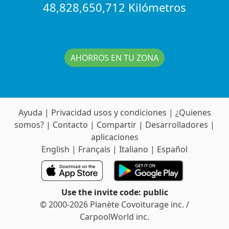
48,828,650,712 Kilómetros
AHORROS EN TU ZONA
Ayuda
|
Privacidad usos y condiciones
|
¿Quienes
somos?
|
Contacto
|
Compartir
|
Desarrolladores
|
aplicaciones
English
|
Français
|
Italiano
|
Español
Use the invite code: public
© 2000-2026 Planète Covoiturage inc. /
CarpoolWorld inc.