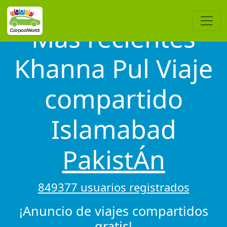
Más recientes
Khanna Pul Viaje
compartido
Islamabad
PakistÁn
849377 usuarios registrados
¡Anuncio de viajes compartidos
gratis!