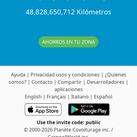
48,828,650,712 Kilómetros
AHORROS EN TU ZONA
Ayuda
|
Privacidad usos y condiciones
|
¿Quienes
somos?
|
Contacto
|
Compartir
|
Desarrolladores
|
aplicaciones
English
|
Français
|
Italiano
|
Español
Use the invite code: public
© 2000-2026 Planète Covoiturage inc. /
CarpoolWorld inc.