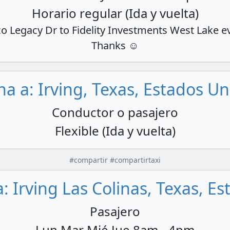
Horario regular (Ida y vuelta)
co Legacy Dr to Fidelity Investments West Lake e
Thanks ☺️
na a: Irving, Texas, Estados U
Conductor o pasajero
Flexible (Ida y vuelta)
#compartir #compartirtaxi
: Irving Las Colinas, Texas, E
Pasajero
Lun Mar Mié Jue 8am - 4pm