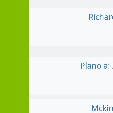
Richar
Plano a:
Mckin