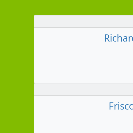
Richar
Frisc