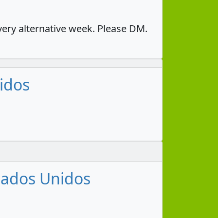
very alternative week. Please DM.
nidos
stados Unidos