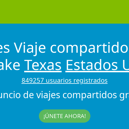
es Viaje compartido
ake
Texas
Estados 
849257 usuarios registrados
uncio de viajes compartidos gra
¡ÚNETE AHORA!