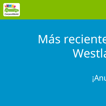
Más recient
Westl
¡An