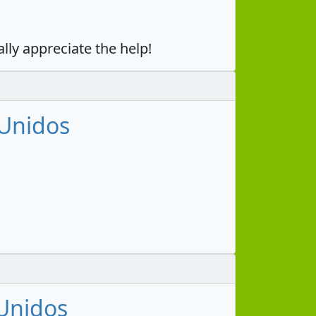
ally appreciate the help!
 Unidos
 Unidos