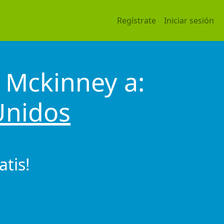
Regístrate
Iniciar sesión
 Mckinney a:
Unidos
tis!