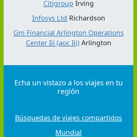
Citigroup
Irving
Infosys Ltd
Richardson
Gm Financial Arlington Operations
Center Iii (aoc Iii)
Arlington
Echa un vistazo a los viajes en tu
región
Búsquedas de viajes compartidos
Mundial