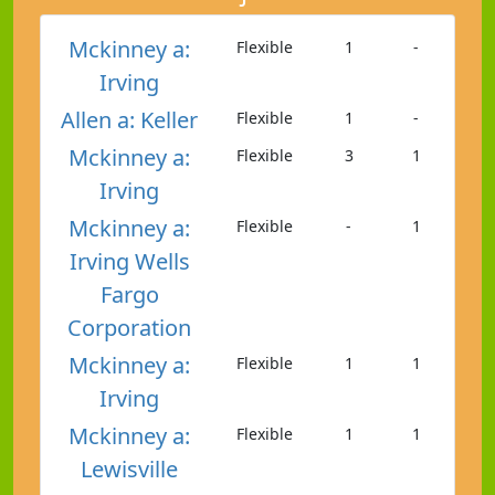
Mckinney a:
Flexible
1
-
Irving
Allen a: Keller
Flexible
1
-
Mckinney a:
Flexible
3
1
Irving
Mckinney a:
Flexible
-
1
Irving Wells
Fargo
Corporation
Mckinney a:
Flexible
1
1
Irving
Mckinney a:
Flexible
1
1
Lewisville