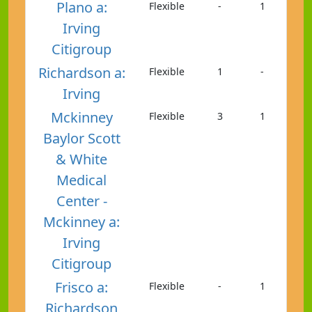
Plano a:
Flexible
-
1
Irving
Citigroup
Richardson a:
Flexible
1
-
Irving
Mckinney
Flexible
3
1
Baylor Scott
& White
Medical
Center -
Mckinney a:
Irving
Citigroup
Frisco a:
Flexible
-
1
Richardson