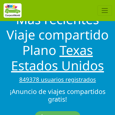
Más recientes
Viaje compartido
Plano
Texas
Estados Unidos
849378 usuarios registrados
¡Anuncio de viajes compartidos
gratis!