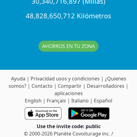
30,340,716,897 (Millas)
48,828,650,712 Kilómetros
AHORROS EN TU ZONA
Ayuda
|
Privacidad usos y condiciones
|
¿Quienes
somos?
|
Contacto
|
Compartir
|
Desarrolladores
|
aplicaciones
English
|
Français
|
Italiano
|
Español
Use the invite code: public
© 2000-2026 Planète Covoiturage inc. /