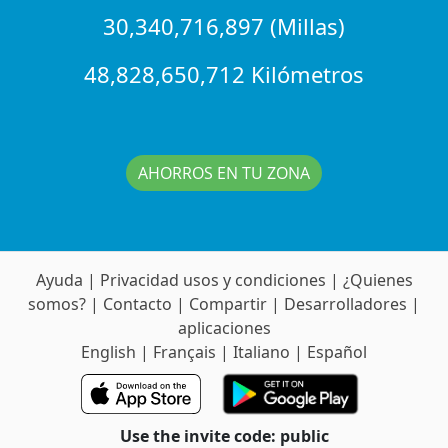
30,340,716,897 (Millas)
48,828,650,712 Kilómetros
AHORROS EN TU ZONA
Ayuda
|
Privacidad usos y condiciones
|
¿Quienes
somos?
|
Contacto
|
Compartir
|
Desarrolladores
|
aplicaciones
English
|
Français
|
Italiano
|
Español
Use the invite code: public