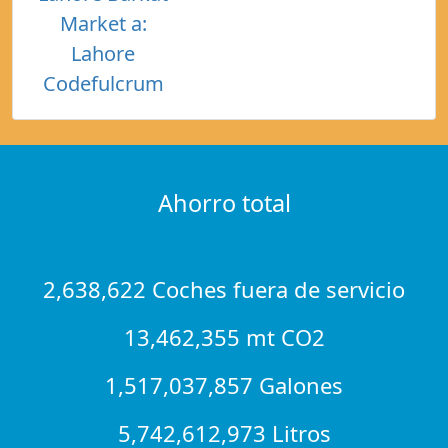
Market a:
Lahore
Codefulcrum
Ahorro total
2,638,622 Coches fuera de servicio
13,462,355 mt CO2
1,517,037,857 Galones
5,742,612,973 Litros