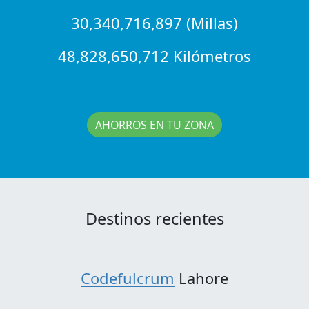
30,340,716,897 (Millas)
48,828,650,712 Kilómetros
AHORROS EN TU ZONA
Destinos recientes
Codefulcrum
Lahore