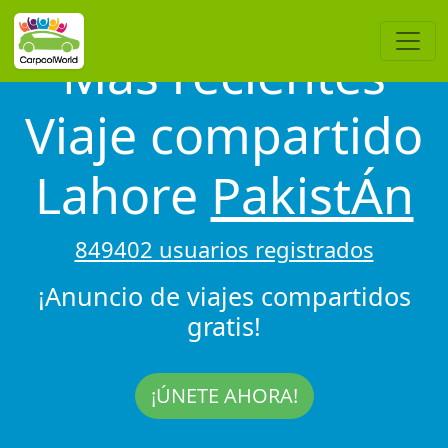
Más recientes
Viaje compartido
Lahore
PakistÁn
849402 usuarios registrados
¡Anuncio de viajes compartidos
gratis!
¡ÚNETE AHORA!