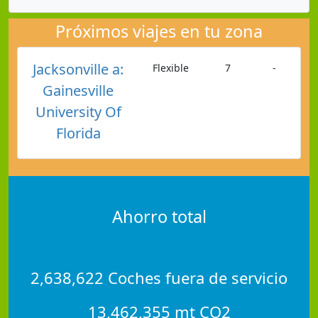
Próximos viajes en tu zona
Jacksonville a:
Flexible
7
-
Gainesville
University Of
Florida
Ahorro total
2,638,622 Coches fuera de servicio
13,462,355 mt CO2