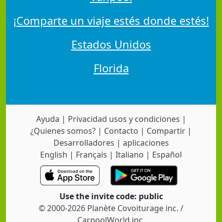
¡Comparte un viaje estés donde estés!
Estados Unidos
Florida
Ayuda
|
Privacidad usos y condiciones
|
¿Quienes somos?
|
Contacto
|
Compartir
|
Desarrolladores
|
aplicaciones
English
|
Français
|
Italiano
|
Español
Use the invite code: public
© 2000-2026 Planète Covoiturage inc. /
CarpoolWorld inc.