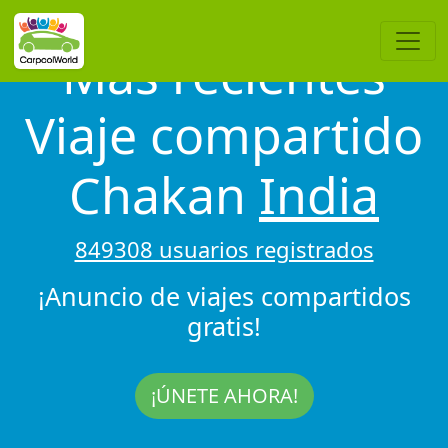
Más recientes
Viaje compartido
Chakan
India
849308 usuarios registrados
¡Anuncio de viajes compartidos
gratis!
¡ÚNETE AHORA!