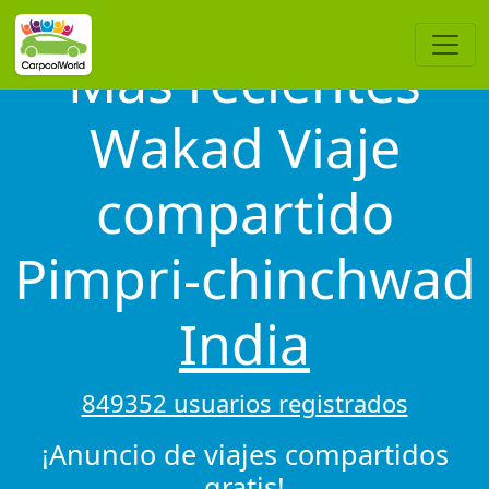
Más recientes
Wakad Viaje
compartido
Pimpri-chinchwad
India
849352 usuarios registrados
¡Anuncio de viajes compartidos
gratis!