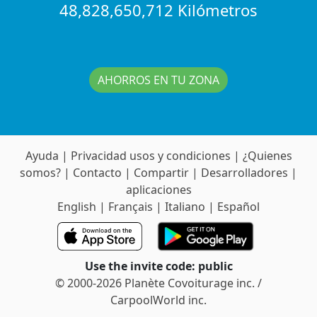
48,828,650,712 Kilómetros
AHORROS EN TU ZONA
Ayuda
|
Privacidad usos y condiciones
|
¿Quienes
somos?
|
Contacto
|
Compartir
|
Desarrolladores
|
aplicaciones
English
|
Français
|
Italiano
|
Español
Use the invite code: public
© 2000-2026 Planète Covoiturage inc. /
CarpoolWorld inc.