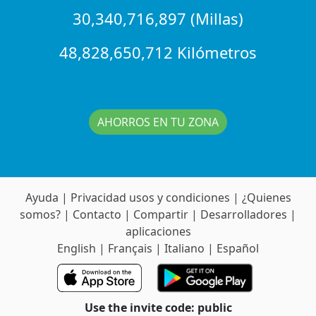
30,340,716,897 (Millas)
48,828,650,712 Kilómetros
AHORROS EN TU ZONA
Ayuda
|
Privacidad usos y condiciones
|
¿Quienes
somos?
|
Contacto
|
Compartir
|
Desarrolladores
|
aplicaciones
English
|
Français
|
Italiano
|
Español
Use the invite code: public