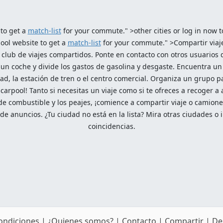
 to get a
match-list
for your commute." >other cities or log in now t
pool website to get a
match-list
for your commute." >Compartir viaje:
club de viajes compartidos. Ponte en contacto con otros usuarios q
la un coche y divide los gastos de gasolina y desgaste. Encuentra un
ad, la estación de tren o el centro comercial. Organiza un grupo 
 carpool! Tanto si necesitas un viaje como si te ofreces a recoger 
e combustible y los peajes, ¡comience a compartir viaje o camionet
e anuncios. ¿Tu ciudad no está en la lista? Mira otras ciudades o i
coincidencias.
condiciones
|
¿Quienes somos?
|
Contacto
|
Compartir
|
De