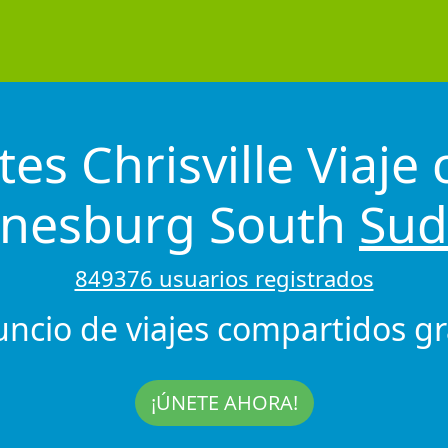
tes Chrisville Viaje
nnesburg South
Sud
849376 usuarios registrados
uncio de viajes compartidos gra
¡ÚNETE AHORA!