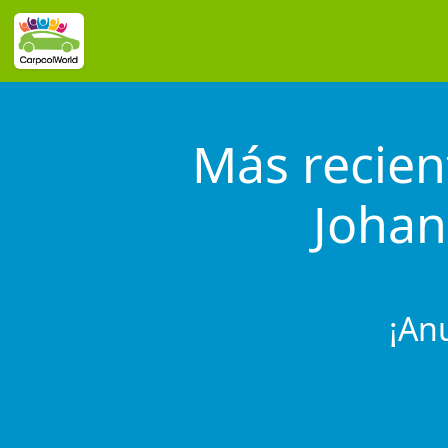
Más recien
Joha
¡An