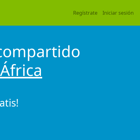
Regístrate
Iniciar sesión
 compartido
África
tis!