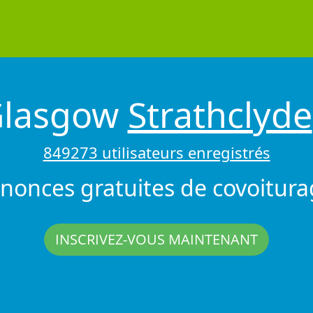
Glasgow
Strathclyde
849273 utilisateurs enregistrés
nonces gratuites de covoitura
INSCRIVEZ-VOUS MAINTENANT