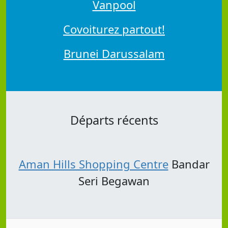
Vanpool
Covoiturez partout!
Brunei Darussalam
Départs récents
Aman Hills Shopping Centre
Bandar
Seri Begawan