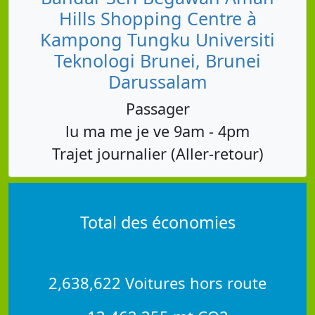
Hills Shopping Centre à
Kampong Tungku Universiti
Teknologi Brunei, Brunei
Darussalam
Passager
lu ma me je ve 9am - 4pm
Trajet journalier (Aller-retour)
Total des économies
2,638,622 Voitures hors route