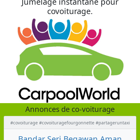
Jumelage instantané pour
covoiturage.
Annonces de co-voiturage
#covoiturage #covoituragefourgonnette #partageruntaxi
Bandar Seri Begawan Aman