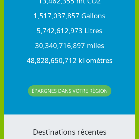
13,462,355 mt CO2
1,517,037,857 Gallons
5,742,612,973 Litres
30,340,716,897 miles
48,828,650,712 kilomètres
ÉPARGNES DANS VOTRE RÉGION
Destinations récentes