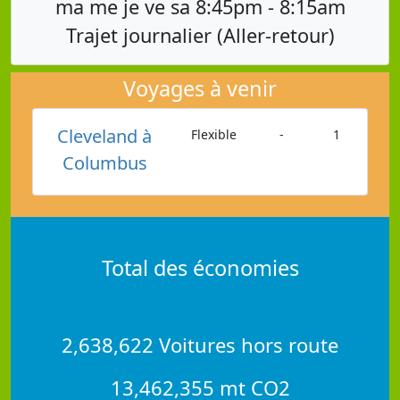
ma me je ve sa 8:45pm - 8:15am
Trajet journalier (Aller-retour)
Voyages à venir
Cleveland à
Flexible
-
1
Columbus
Total des économies
2,638,622 Voitures hors route
13,462,355 mt CO2