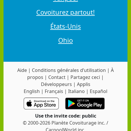
Covoiturez partout!
États-Unis
Ohio
Aide
|
Conditions générales d’utilisation
|
À
propos
|
Contact
|
Partagez ceci
|
Développeurs
|
Applis
English
|
Français
|
Italiano
|
Español
Use the invite code: public
© 2000-2026 Planète Covoiturage inc. /
CarpoolWorld inc.