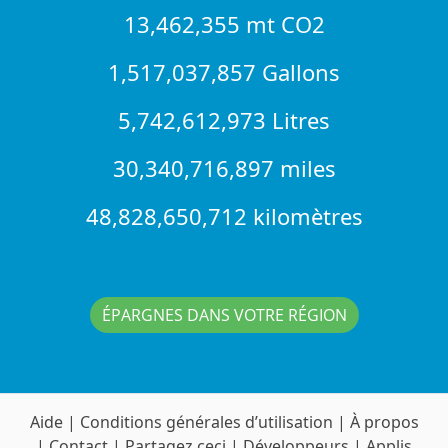
13,462,355 mt CO2
1,517,037,857 Gallons
5,742,612,973 Litres
30,340,716,897 miles
48,828,650,712 kilomètres
ÉPARGNES DANS VOTRE RÉGION
Aide
|
Conditions générales d’utilisation
|
À propos
|
Contact
|
Partagez ceci
|
Développeurs
|
Applis