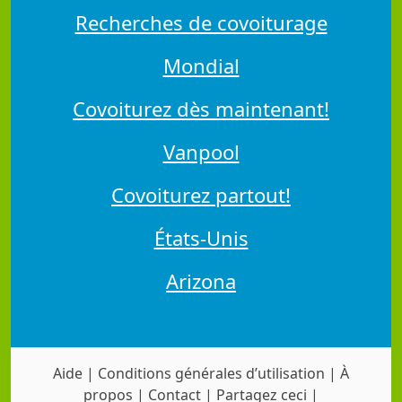
Recherches de covoiturage
Mondial
Covoiturez dès maintenant!
Vanpool
Covoiturez partout!
États-Unis
Arizona
Aide
|
Conditions générales d’utilisation
|
À
propos
|
Contact
|
Partagez ceci
|