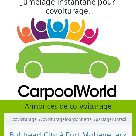
Jumelage instantané pour
covoiturage.
Annonces de co-voiturage
#covoiturage #covoituragefourgonnette #partageruntaxi
Bullhead City à Fort Mohave Jack