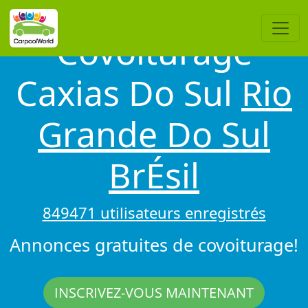
Covoiturage
Caxias Do Sul
Rio
Grande Do Sul
BrÉsil
849471 utilisateurs enregistrés
Annonces gratuites de covoiturage!
INSCRIVEZ-VOUS MAINTENANT