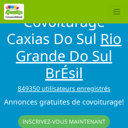
Covoiturage
Caxias Do Sul
Rio
Grande Do Sul
BrÉsil
849350 utilisateurs enregistrés
Annonces gratuites de covoiturage!
INSCRIVEZ-VOUS MAINTENANT