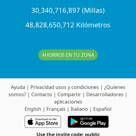
30,340,716,897 (Millas)
48,828,650,712 Kilómetros
AHORROS EN TU ZONA
Ayuda
|
Privacidad usos y condiciones
|
¿Quienes
somos?
|
Contacto
|
Compartir
|
Desarrolladores
|
aplicaciones
English
|
Français
|
Italiano
|
Español
Use the invite code: public