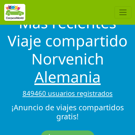
Más recientes
Viaje compartido
Norvenich
Alemania
849460 usuarios registrados
¡Anuncio de viajes compartidos
gratis!