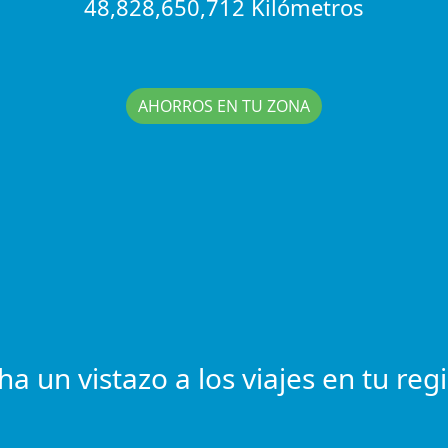
48,828,650,712 Kilómetros
AHORROS EN TU ZONA
ha un vistazo a los viajes en tu reg