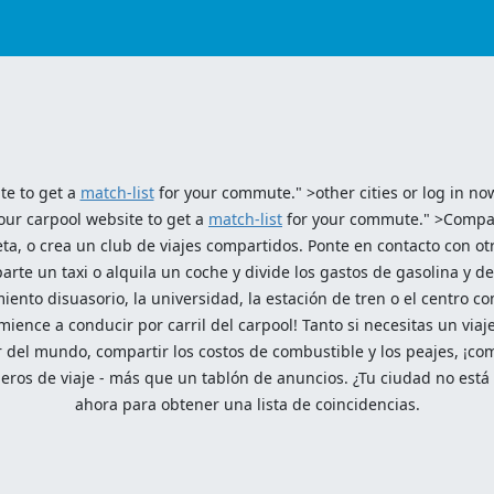
ite to get a
match-list
for your commute." >other cities or log in no
 our carpool website to get a
match-list
for your commute." >Comparti
a, o crea un club de viajes compartidos. Ponte en contacto con ot
mparte un taxi o alquila un coche y divide los gastos de gasolina y 
iento disuasorio, la universidad, la estación de tren o el centro 
mience a conducir por carril del carpool! Tanto si necesitas un viaj
 del mundo, compartir los costos de combustible y los peajes, ¡com
eros de viaje - más que un tablón de anuncios. ¿Tu ciudad no está en
ahora para obtener una lista de coincidencias.