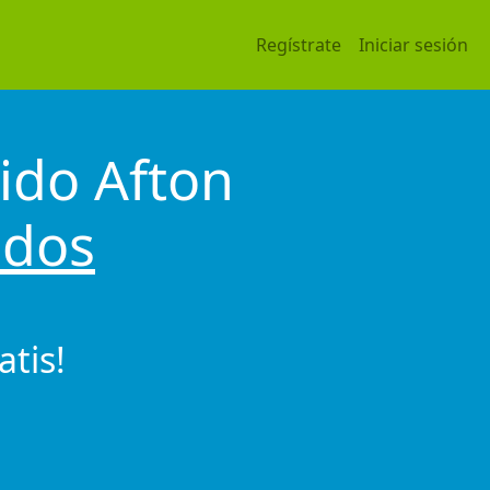
Regístrate
Iniciar sesión
ido Afton
idos
tis!