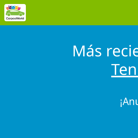
Más reci
Ten
¡An