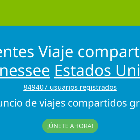
entes Viaje compart
nessee
Estados Un
849407 usuarios registrados
uncio de viajes compartidos gra
¡ÚNETE AHORA!