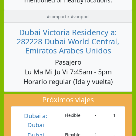
mentioned or nearby locations.
#compartir #vanpool
Dubai Victoria Residency a:
282228 Dubai World Central,
Emiratos Arabes Unidos
Pasajero
Lu Ma Mi Ju Vi 7:45am - 5pm
Horario regular (Ida y vuelta)
Próximos viajes
Dubai a:
Flexible
-
1
Dubai
Dubai
Flexible
1
-