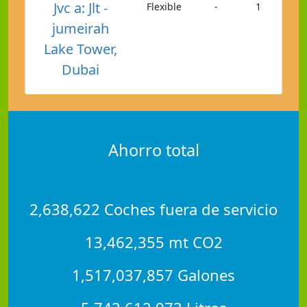
Jvc a: Jlt -
Flexible
-
1
jumeirah
Lake Tower,
Dubai
Ahorro total
2,638,622 Coches fuera de servicio
13,462,355 mt CO2
1,517,037,857 Galones