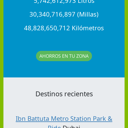
5,742,612,973 Litros
30,340,716,897 (Millas)
48,828,650,712 Kilómetros
AHORROS EN TU ZONA
Destinos recientes
Ibn Battuta Metro Station Park &
Ride
Dubai