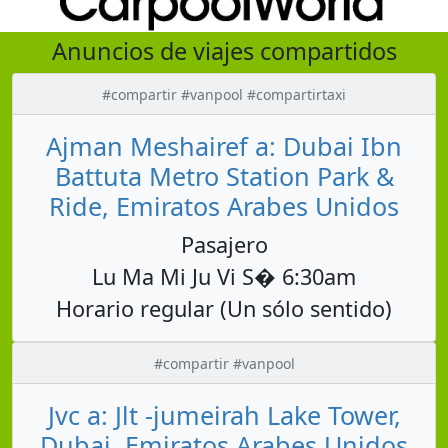
Anuncios de viajes compartidos
#compartir #vanpool #compartirtaxi
Ajman Meshairef a: Dubai Ibn
Battuta Metro Station Park &
Ride, Emiratos Arabes Unidos
Pasajero
Lu Ma Mi Ju Vi S� 6:30am
Horario regular (Un sólo sentido)
#compartir #vanpool
Jvc a: Jlt -jumeirah Lake Tower,
Dubai, Emiratos Arabes Unidos